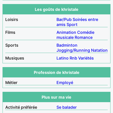
Les goûts de khristale
Loisirs
Bar/Pub
Soirées entre
amis
Sport
Films
Animation
Comédie
musicale
Romance
Sports
Badminton
Jogging/Running
Natation
Musiques
Latino
Rnb
Variétés
Profession de khristale
Métier
Employé
Plus sur ma vie
Activité préférée
Se balader