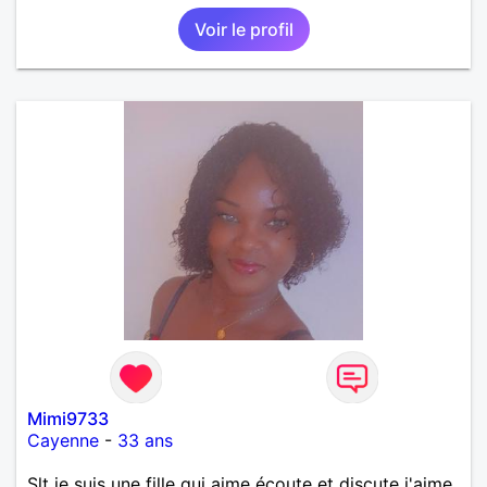
Voir le profil
Mimi9733
Cayenne
-
33 ans
Slt je suis une fille qui aime écoute et discute j'aime