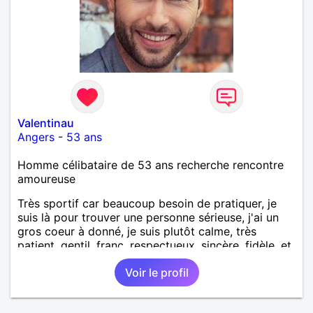
Valentinau
Angers
-
53 ans
Homme célibataire de 53 ans recherche rencontre
amoureuse
Très sportif car beaucoup besoin de pratiquer, je
suis là pour trouver une personne sérieuse, j'ai un
gros coeur à donné, je suis plutôt calme, très
patient, gentil, franc, respectueux, sincère, fidèle, et
au p'tit soins pour ma bien aimé, je ne recherche
Voir le profil
pas une personne d'un soir mais durable et
quelqu'un qui sera partager des moments de joie,
de tendresse, de complicité en famille ou à deux.