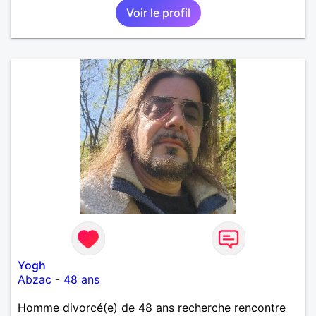
Voir le profil
diverses personnes pour trouver la femme qui est
sur la même longueur d'onde que moi: sociable,
attachante et qui aurait les mêmes objectifs que
moi. Je suis aussi conscient qu'il faut le feeling,
alors augmentons nos chances en faisant plus
amplement connaissance !
Yogh
Abzac
-
48 ans
Homme divorcé(e) de 48 ans recherche rencontre