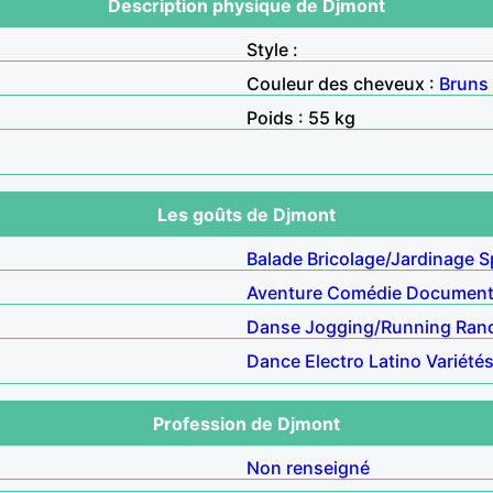
Description physique de Djmont
Style :
Couleur des cheveux :
Bruns
Poids : 55 kg
Les goûts de Djmont
Balade
Bricolage/Jardinage
S
Aventure
Comédie
Document
Danse
Jogging/Running
Ran
Dance
Electro
Latino
Variété
Profession de Djmont
Non renseigné