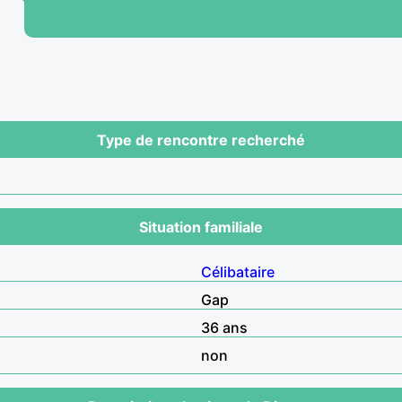
Type de rencontre recherché
Situation familiale
Célibataire
Gap
36 ans
non