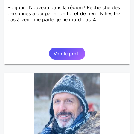
Bonjour ! Nouveau dans la région ! Recherche des
personnes a qui parler de toi et de rien ! N'hésitez
pas à venir me parler je ne mord pas ☺️
Voir le profil