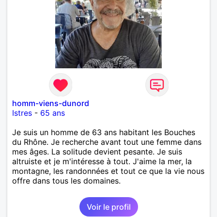
homm-viens-dunord
Istres
-
65 ans
Je suis un homme de 63 ans habitant les Bouches
du Rhône. Je recherche avant tout une femme dans
mes âges. La solitude devient pesante. Je suis
altruiste et je m'intéresse à tout. J'aime la mer, la
montagne, les randonnées et tout ce que la vie nous
offre dans tous les domaines.
Voir le profil