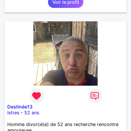
Voir le profil
Destinée13
Istres
-
52 ans
Homme divorcé(e) de 52 ans recherche rencontre
amoureuse