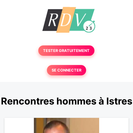
TESTER GRATUITEMENT
SE CONNECTER
Rencontres hommes à Istres