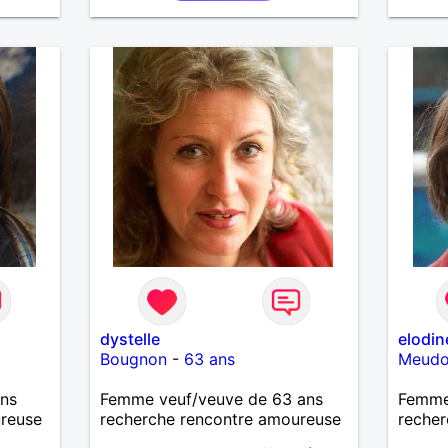
de préférence même adultes et
qui n aurait garder aucun
contact avec une où plusieurs
ex...si vous correspondez à ma
recherche ecrivez moi je vous
répondrai...
dystelle
elodin
Bougnon
-
63 ans
Meud
ans
Femme veuf/veuve de 63 ans
Femme
ureuse
recherche rencontre amoureuse
recher