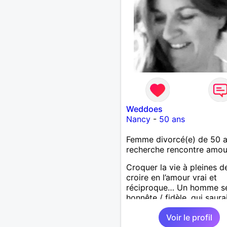
Weddoes
Nancy
-
50 ans
Femme divorcé(e) de 50 
recherche rencontre amo
Croquer la vie à pleines d
croire en l’amour vrai et
réciproque… Un homme sé
honnête / fidèle, qui saura
faire rire à nouveau, est le
Voir le profil
venu !