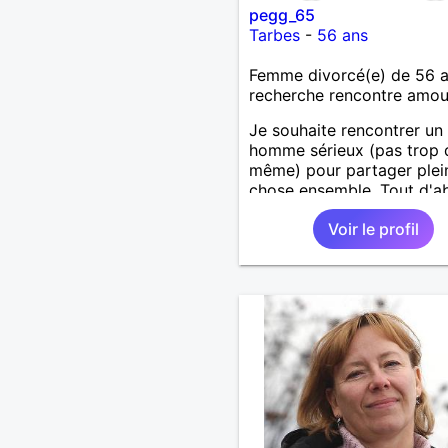
pegg_65
Tarbes
-
56 ans
Femme divorcé(e) de 56 
recherche rencontre amo
Je souhaite rencontrer un
homme sérieux (pas trop
même) pour partager plei
chose ensemble. Tout d'a
apprenons à nous connaitr
Voir le profil
l'étincelle se déclenche, a
pourquoi pas !