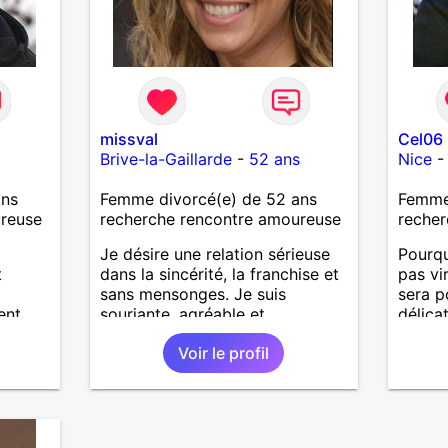
missval
Cel06
Brive-la-Gaillarde
-
52 ans
Nice
ans
Femme divorcé(e) de 52 ans
Femme 
ureuse
recherche rencontre amoureuse
recher
Je désire une relation sérieuse
Pourqu
t
dans la sincérité, la franchise et
pas vi
sans mensonges. Je suis
sera p
ent
souriante, agréable et
délica
ivre
respectueuse tout en désirant
Voir le profil
passer de bons moments de
complicité avec un homme
voulant aller dans la même
direction que moi.