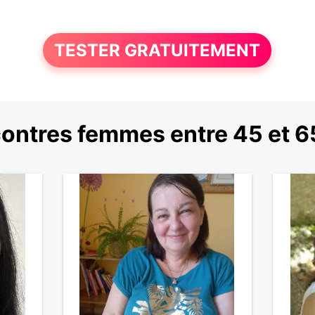
TESTER GRATUITEMENT
ontres femmes entre 45 et 6