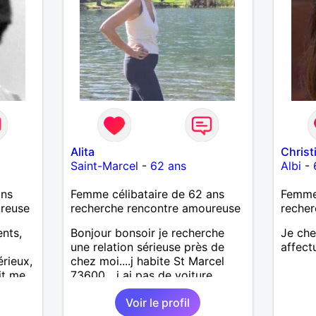
Alita
Christ
Saint-Marcel
-
62 ans
Albi
-
ans
Femme célibataire de 62 ans
Femme
ureuse
recherche rencontre amoureuse
recher
ents,
Bonjour bonsoir je recherche
Je che
une relation sérieuse près de
affect
rieux,
chez moi....j habite St Marcel
it me
73600....j ai pas de voiture
 bien
50km ... quelqu'un qui aurait
Voir le profil
entre 55 et 64 ans...sans enfants