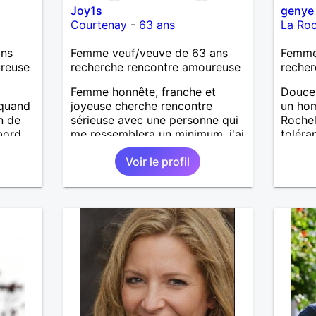
Joy1s
genye
Courtenay
-
63 ans
La Roc
ans
Femme veuf/veuve de 63 ans
Femme
ureuse
recherche rencontre amoureuse
recher
Femme honnête, franche et
Douce 
 quand
joyeuse cherche rencontre
un ho
n de
sérieuse avec une personne qui
Rochel
bord
me ressemblera un minimum. j'ai
toléra
e et si
des défauts comme tout le
profit
Voir le profil
lors
monde et souhaite une vie
sereine dans une relation sur du
long terme.