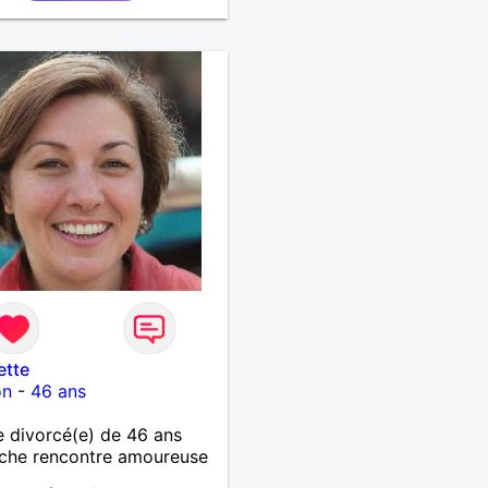
ette
on
-
46 ans
 divorcé(e) de 46 ans
che rencontre amoureuse