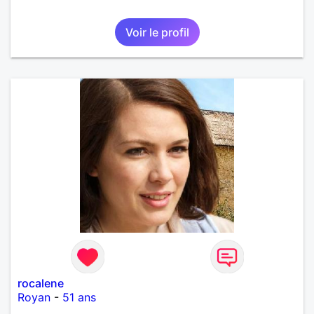
Voir le profil
rocalene
Royan
-
51 ans