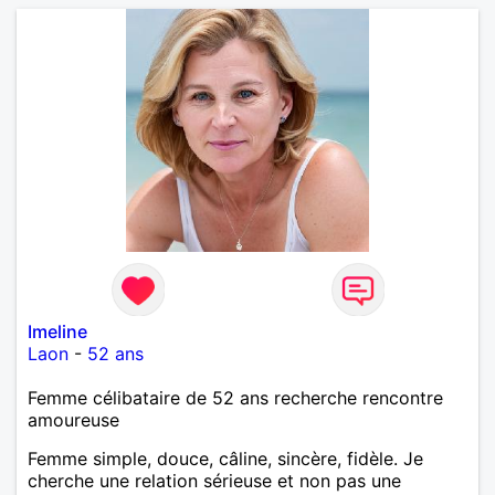
Imeline
Laon
-
52 ans
Femme célibataire de 52 ans recherche rencontre
amoureuse
Femme simple, douce, câline, sincère, fidèle. Je
cherche une relation sérieuse et non pas une