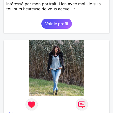
intéressé par mon portrait. Lien avec moi. Je suis
toujours heureuse de vous accueillir.
Voir le profil