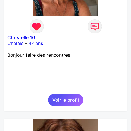
Christelle 16
Chalais
-
47 ans
Bonjour faire des rencontres
Voir le profil