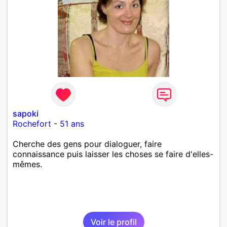
sapoki
Rochefort
-
51 ans
Cherche des gens pour dialoguer, faire
connaissance puis laisser les choses se faire d'elles-
mêmes.
Voir le profil