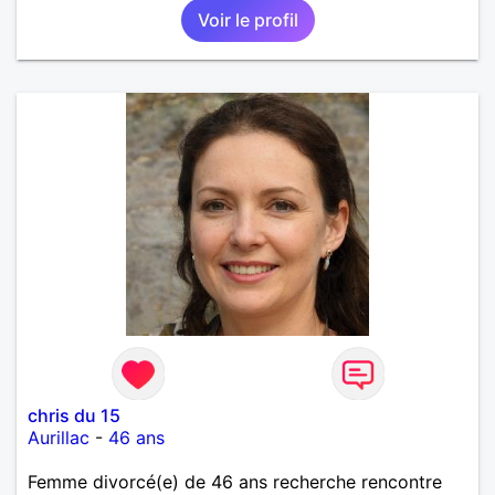
Voir le profil
chris du 15
Aurillac
-
46 ans
Femme divorcé(e) de 46 ans recherche rencontre