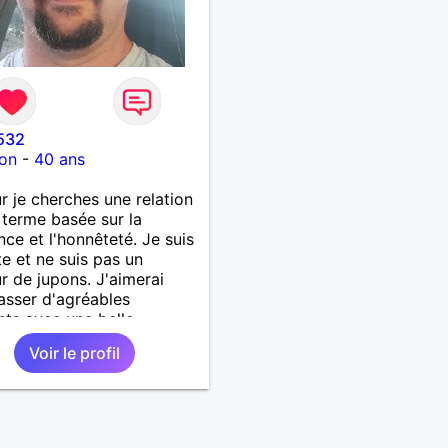
7532
on
-
40 ans
r je cherches une relation
 terme basée sur la
nce et l'honnêteté. Je suis
e et ne suis pas un
r de jupons. J'aimerai
asser d'agréables
ts avec une belle
ne qui n'a pas envie de se
Voir le profil
e la tête. Apprenons à
onnaître et on verra où
ous mène...