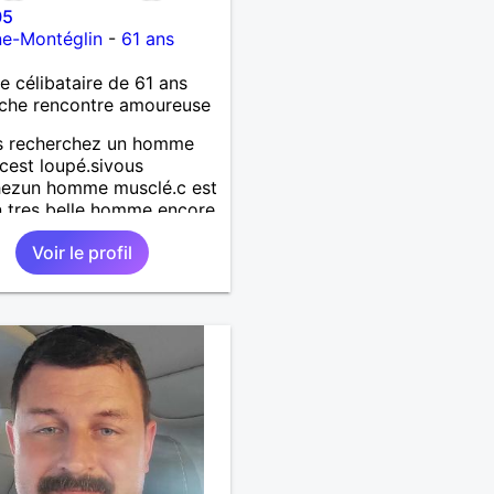
05
ne-Montéglin
-
61 ans
célibataire de 61 ans
che rencontre amoureuse
us recherchez un homme
cest loupé.sivous
hezun homme musclé.c est
n tres belle homme encore
uper inteligent reloupé.d
Voir le profil
e droite.alors la raté.