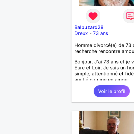
Balbuzard28
Dreux
-
73 ans
Homme divorcé(e) de 73 
recherche rencontre amo
Bonjour, J'ai 73 ans et je v
Eure et Loir, Je suis un 
simple, attentionné et fidè
amitié comme en amour.
J'apprécie les petits bonh
Voir le profil
du quotidien; une promen
un bon repas, une sortie, 
discision agréable ou un
moment de détente à deux
souhaite rencontrer une 
douce, honnête et bienveil
avec qui partager des m
de complicité, de rire et d