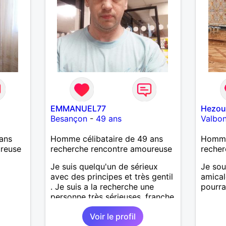
 belle
t par
est
re une
 aimez
faire
 café
EMMANUEL77
Hezou
 temps
Besançon
-
49 ans
Valbo
e vous
ans
Homme célibataire de 49 ans
Homme 
ureuse
recherche rencontre amoureuse
recher
Je suis quelqu'un de sérieux
Je sou
avec des principes et très gentil
amicale
. Je suis a la recherche une
pourra 
personne très sérieuses ,franche
et honnête les critères les plus
Voir le profil
importants, voir accepter une