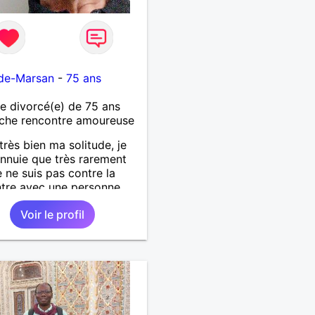
de-Marsan
-
75 ans
 divorcé(e) de 75 ans
che rencontre amoureuse
 très bien ma solitude, je
nnuie que très rarement
e ne suis pas contre la
tre avec une personne
ible . Pourquoi une
Voir le profil
 ne pourrait pas évoluer si
eling réciproque... Je
che de la proximité car je
haite pas vivre sous le
oit.