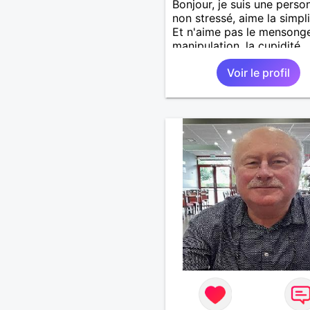
Bonjour, je suis une perso
non stressé, aime la simpli
Et n'aime pas le mensonge
manipulation, la cupidité,....
Aime se promener au bord
Voir le profil
plage main ✋ dans la main
Partager la vie. Les restos
sorties, visiter les vieux vi
avec leurs anecdotes. San
oublier la famille. Si une
ce reconnaît qu'elle
communique avec moi.