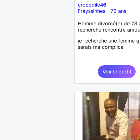
crocodile46
Frayssinhes
-
73 ans
Homme divorcé(e) de 73 
recherche rencontre amo
je recherche une femme q
serais ma complice
Voir le profil