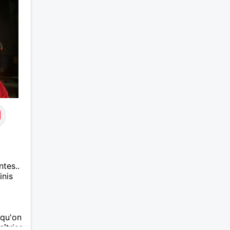
tes..
inis
 qu'on
aîtrise