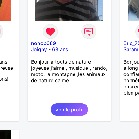
contacter, je vous répondrai
avec joie.
nonob689
Eric_
Joigny
-
63 ans
Saram
ans
Bonjour a touts de nature
Bonjou
ureuse
joyeuse j'aime , musique , rando,
a long
moto, la montagne ,les animaux
confia
ons!
de nature calme
honnêt
coureu
bien p
momen
person
Voir le profil
prendr
nous c
cela n