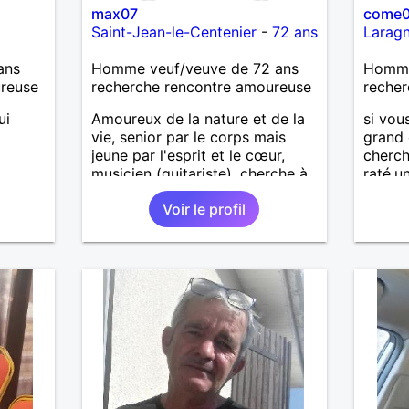
max07
come
Saint-Jean-le-Centenier
-
72 ans
Larag
ans
Homme veuf/veuve de 72 ans
Homme 
ureuse
recherche rencontre amoureuse
recher
ui
Amoureux de la nature et de la
si vo
vie, senior par le corps mais
grand 
jeune par l'esprit et le cœur,
cherc
musicien (guitariste), cherche à
raté.u
faire une rencontre sérieuse
raté.s
Voir le profil
avec partenaire bien dans ses
extrem
baskets (idéalement, vous avez
entre 60 et 70 ans) pour
partager moments conviviaux et
agréables (voyages, sorties,
concerts, etc.) et pourquoi pas
faire un bout de chemin
ensemble. Au programme:
humour, décontraction et
authenticité. si ce projet vous
intéresse, n'hésitez pas à me