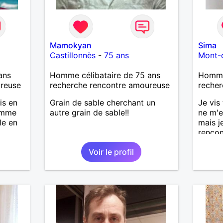
Mamokyan
Sima
Castillonnès
-
75 ans
Mont-
ans
Homme célibataire de 75 ans
Homme
ureuse
recherche rencontre amoureuse
recher
is en
Grain de sable cherchant un
Je vis
homme
autre grain de sable!!
ne m'e
le en
mais j
rencon
eurs
compat
Voir le profil
ade,
amitié
une
bon fe
recher
. Je
ne sou
femme
même t
lante,
oments
e