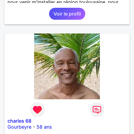
pour venir m'installer en région toulousaine, pour
des raisons professionnelles et personnelle. Séparé,
Voir le profil
je souhaite refaire ma vie amoureuse avec une
personne ayant de belles valeurs. Sincérité,
bienveillance, respect et ouverture d'esprit sont, à
mes yeux, les fondements d'une relation
authentique pour durer sur le long terme. Si vous
vous reconnaissez dans ces quelques mots, je vous
attends...
charles 68
Gourbeyre
-
58 ans