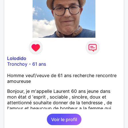
Lolodido
Tronchoy
-
61 ans
Homme veuf/veuve de 61 ans recherche rencontre
amoureuse
Bonjour, je m'appelle Laurent 60 ans jeune dans
mon état d 'esprit , sociable , sincère, doux et
attentionné souhaite donner de la tendresse , de
l'amour et beaucoup de bonheur a la femme qui
souhaitera partager ma vie . Bientôt en retraite a la
Voir le profil
fin de l 'année et libre de toute contrainte. Digne de
confiance à la femme qui voudras m 'en accorder